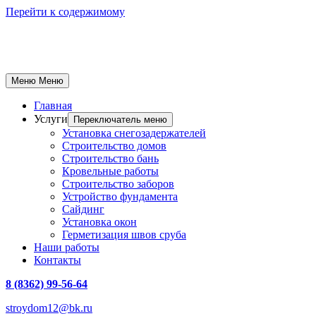
Перейти к содержимому
Меню
Меню
Главная
Услуги
Переключатель меню
Установка снегозадержателей
Строительство домов
Строительство бань
Кровельные работы
Строительство заборов
Устройство фундамента
Сайдинг
Установка окон
Герметизация швов сруба
Наши работы
Контакты
8 (8362) 99-56-64
stroydom12@bk.ru