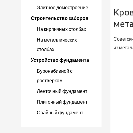
Элитное домостроение
Кров
Строительство заборов
мет
На кирпичных столбах
Советски
На металлических
из мета
столбах
Устройство фундамента
Буронабивной с
ростверком
Ленточный фундамент
Плиточный фундамент
Свайный фундамент