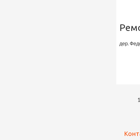
Рем
дер. Фед
Конт