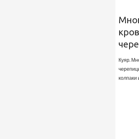
Мно
кров
чер
Куяр. Мн
черепиц
колпаки 