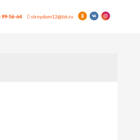
) 99-56-64
stroydom12@bk.ru