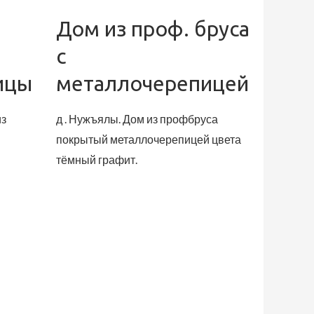
Дом из проф. бруса
с
ицы
металлочерепицей
из
д . Нужъялы. Дом из профбруса
покрытый металлочерепицей цвета
тёмный графит.