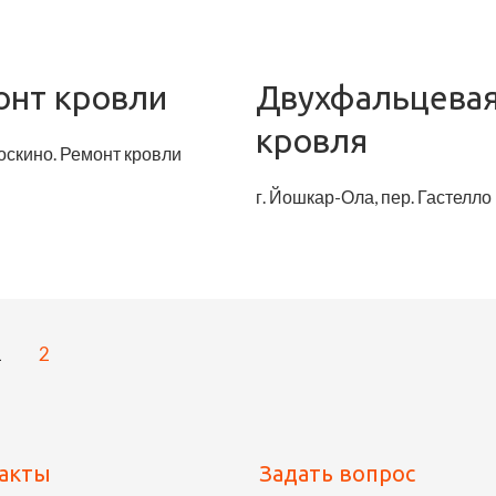
онт кровли
Двухфальцева
кровля
оскино. Ремонт кровли
г. Йошкар-Ола, пер. Гастелло
1
2
акты
Задать вопрос