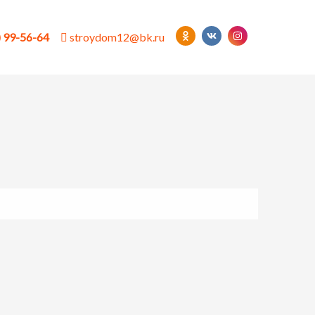
) 99-56-64
stroydom12@bk.ru